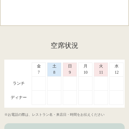
空席状況
金
土
日
月
火
水
7
8
9
10
11
12
ランチ
ディナー
※お電話の際は、レストラン名・来店日・時間をお伝えください