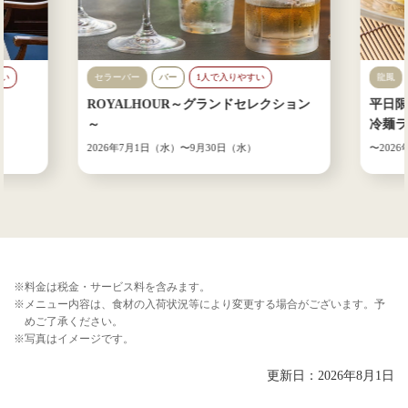
すい
セラーバー
バー
1人で入りやすい
龍鳳
ROYALHOUR～グランドセレクション
平日限
カップル
女子会
ファミ
～
冷麺ラ
2026年7月1日（水）〜
9月30日（水）
〜
202
※料金は税金・サービス料を含みます。
※メニュー内容は、食材の入荷状況等により変更する場合がございます。予
めご了承ください。
※写真はイメージです。
更新日：2026年8月1日