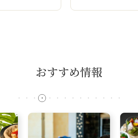
azine
Online Shop
C
YAL」
ととき」を
総菜やワインなど
ブマガジン
幅広い商品をラインアップ
おすすめ情報