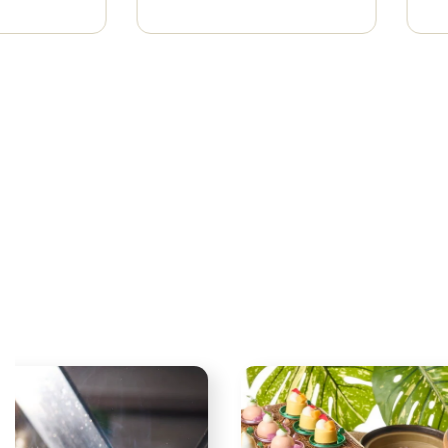
Information
Web Mag
「The RO
レストランの営業情報
「ロイヤルなひ
お届けするウェ