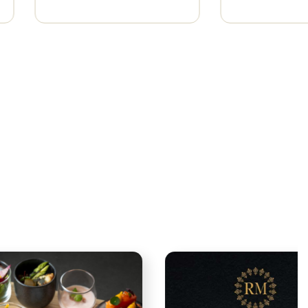
ommitment to
Food Allergy
SDGs
Policy
サステナビリティに対する
食品アレルギーに対する
当ホテルの取り組み
当ホテルの基本方針について