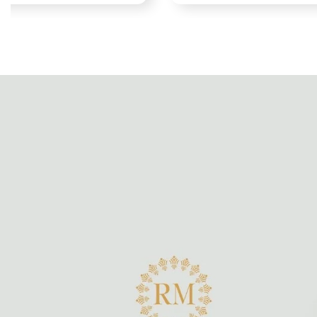
食の旅～
親子テーブルマナー教室
ージャーニー
2026年7月26日（日）〜
8月9
年7月1日（水）〜
8月31日（月）