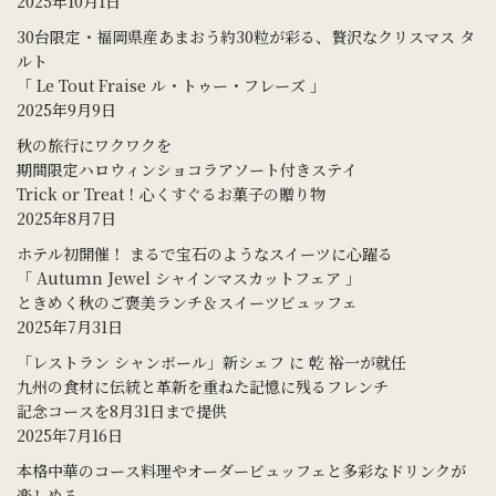
2025年10月1日
30台限定・福岡県産あまおう約30粒が彩る、贅沢なクリスマス タ
ルト
「 Le Tout Fraise ル・トゥー・フレーズ 」
2025年9月9日
秋の旅行にワクワクを
期間限定ハロウィンショコラアソート付きステイ
Trick or Treat！心くすぐるお菓子の贈り物
2025年8月7日
ホテル初開催！ まるで宝石のようなスイーツに心躍る
「 Autumn Jewel シャインマスカットフェア 」
ときめく秋のご褒美ランチ＆スイーツビュッフェ
2025年7月31日
「レストラン シャンボール」新シェフ に 乾 裕一が就任
九州の食材に伝統と革新を重ねた記憶に残るフレンチ
記念コースを8月31日まで提供
2025年7月16日
本格中華のコース料理やオーダービュッフェと多彩なドリンクが
楽しめる