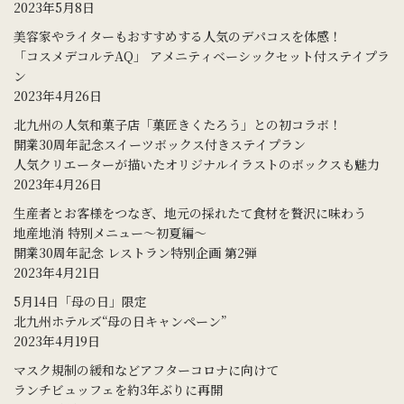
2023年5月8日
美容家やライターもおすすめする人気のデパコスを体感！
「コスメデコルテAQ」 アメニティベーシックセット付ステイプラ
ン
2023年4月26日
北九州の人気和菓子店「菓匠きくたろう」との初コラボ！
開業30周年記念スイーツボックス付きステイプラン
人気クリエーターが描いたオリジナルイラストのボックスも魅力
2023年4月26日
生産者とお客様をつなぎ、地元の採れたて食材を贅沢に味わう
地産地消 特別メニュー～初夏編～
開業30周年記念 レストラン特別企画 第2弾
2023年4月21日
5月14日「母の日」限定
北九州ホテルズ“母の日キャンペーン”
2023年4月19日
マスク規制の緩和などアフターコロナに向けて
ランチビュッフェを約3年ぶりに再開