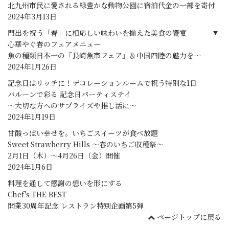
北九州市民に愛される緑豊かな動物公園に宿泊代金の一部を寄付
2024年3月13日
門出を祝う「春」に相応しい味わいを揃えた美食の饗宴
心華やぐ春のフェアメニュー
魚の種類日本一の「長崎魚市フェア」＆中国四陸の魅力を集
めた「4大中華フェア」
2024年1月26日
記念日はリッチに！デコレーションルームで祝う特別な1日
バルーンで彩る 記念日パーティステイ
～大切な方へのサプライズや推し活に～
2024年1月19日
甘酸っぱい幸せを。いちごスイーツが食べ放題
Sweet Strawberry Hills ～春のいちご収穫祭～
2月1日（木）～4月26日（金）開催
2024年1月6日
料理を通して感謝の想いを形にする
Chef's THE BEST
開業30周年記念 レストラン特別企画第5弾
ページトップに戻る