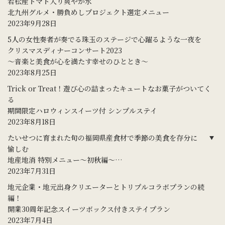
若松産トマト入り爽やか水
北九州グルメ・勝負めしプロジェクト選定メニュー
2023年9月28日
5人の女性奏者が奏でる珠玉のステージで心躍るような一夜を
クリスマスディナーコンサート2023
～音楽と美食が心を満たす幸せのひととき～
2023年8月25日
Trick or Treat！遊び心の詰まったキュートなお菓子がついてく
る
期間限定ハロウィンスイーツ付 シンプルステイ
2023年8月18日
たいせつに育まれた旬の福岡県産食材で季節の美食を存分に
愉しむ
地産地消 特別メニュー～初秋編～
開業30周年記念 レストラン特別企画 第3弾
2023年7月31日
地元企業・地元出身クリエーターとトリプルコラボプランの続
編！
開業30周年記念スイーツボックス付きステイプラン
2023年7月4日