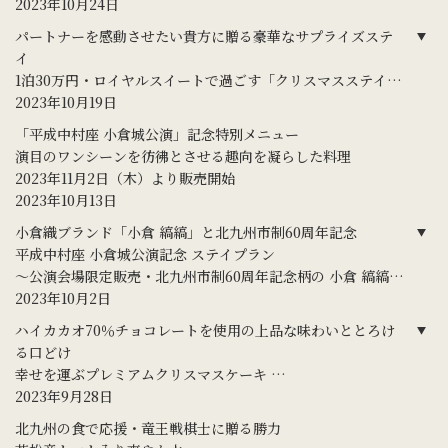
2023年10月24日
パートナーを感動させたい貴方に贈る豪華なサプライズステ
イ
1泊30万円・ロイヤルスイートで過ごす「クリスマスステイ」
を販売
2023年10月19日
サンタクロースに会えるご家族向けプランなど豊富にライン
「平成中村座 小倉城公演」記念特別メニュー
アップ
演目のワンシーンを彷彿とさせる趣向を凝らした料理
2023年11月2日（木）より販売開始
2023年10月13日
小倉織ブランド「小倉 縞縞」と北九州市制60周年記念
平成中村座 小倉城公演記念 ステイプラン
～公演会場限定販売・北九州市制60周年記念柄の 小倉 縞縞
リボンバッグ付～
2023年10月2日
ハイカカオ70％チョコレートを使用の上品な味わいととろけ
る口どけ
幸せを運ぶプレミアムクリスマスケーキ
「joyeux noël gâteau ～ジョワイユ・ノエル・ガトー～ ｣
2023年9月28日
北九州の食で応援・竜王戦棋士に贈る勝力