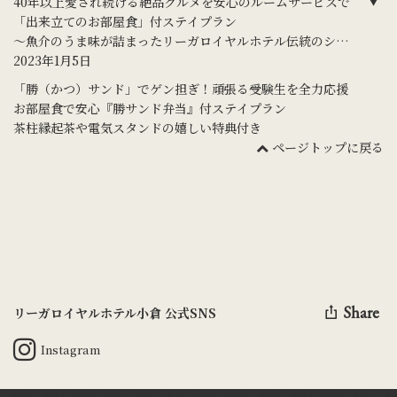
40年以上愛され続ける絶品グルメを安心のルームサービスで
「出来立てのお部屋食」付ステイプラン
～魚介のうま味が詰まったリーガロイヤルホテル伝統のシー
フードピラフ御膳編～
2023年1月5日
「勝（かつ）サンド」でゲン担ぎ！頑張る受験生を全力応援
お部屋食で安心『勝サンド弁当』付ステイプラン
茶柱縁起茶や電気スタンドの嬉しい特典付き
ページトップに戻る
Share
リーガロイヤルホテル小倉 公式SNS
Instagram