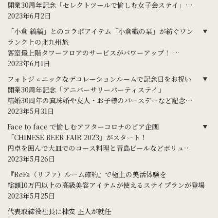
開業30周年記念「セレクトツールで愉しむ女子会ステイ」
「ReFa」や今注目のミニコスメなど自分好みにカスタマイズ
2023年6月2日
「小倉 縞縞」とのコラボアイテム「小倉織の栞」が紡ぐワン
ランク上の北九州旅
客室最上階タワーフロアのサービスがパワーアップ！
ウエルカムスイーツに人気の惑星ショコラが登場
2023年6月1日
フォトジェニックなデコレーションルームで記念日をお祝い
開業30周年記念「アニバーサリーパーティステイ」
結婚30周年の真珠婚や友人・お子様のバースデーなど記念に
残る滞在を
2023年5月31日
Face to face で愉しむアフターコロナのビア企画
「CHINESE BEER FAIR 2023」がスタート！
円卓を囲んで大皿でのコース料理と青島ビールなどボリュー
ム満点
2023年5月26日
『ReFa（リファ）ルーム確約』で極上の美活体験を
総額10万円以上の高級美容アイテムが使えるステイプランが登場
2023年5月25日
代表取締役社長に棟安 正人が就任