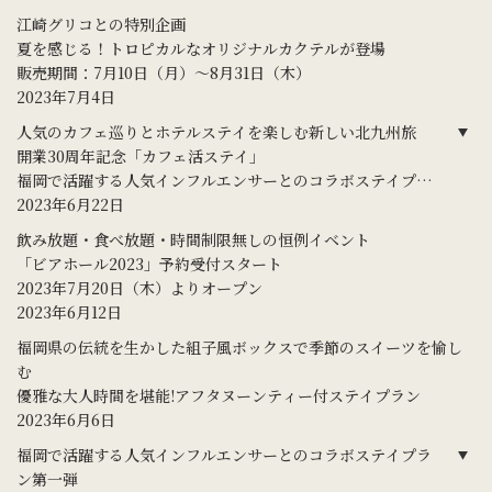
江崎グリコとの特別企画
夏を感じる！トロピカルなオリジナルカクテルが登場
販売期間：7月10日（月）～8月31日（木）
2023年7月4日
人気のカフェ巡りとホテルステイを楽しむ新しい北九州旅
開業30周年記念「カフェ活ステイ」
福岡で活躍する人気インフルエンサーとのコラボステイプラ
ン第二弾
2023年6月22日
飲み放題・食べ放題・時間制限無しの恒例イベント
「ビアホール2023」予約受付スタート
2023年7月20日（木）よりオープン
2023年6月12日
福岡県の伝統を生かした組子風ボックスで季節のスイーツを愉し
む
優雅な大人時間を堪能!アフタヌーンティー付ステイプラン
2023年6月6日
福岡で活躍する人気インフルエンサーとのコラボステイプラ
ン第一弾