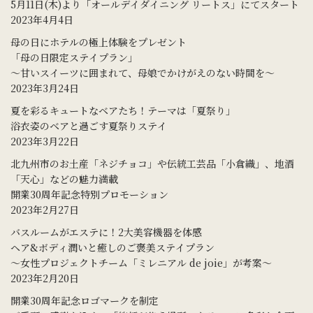
5月11日(木)より「オールデイダイニング リートス」にてスタート
2023年4月4日
母の日にホテルの極上体験をプレゼント
「母の日限定ステイプラン」
～甘いスイーツに囲まれて、母娘でかけがえのない時間を～
2023年3月24日
夏を彩るキュートなベアたち！テーマは「夏祭り」
浴衣姿のベアと過ごす夏祭りステイ
2023年3月22日
北九州市のお土産「ネジチョコ」や伝統工芸品「小倉織」、地酒
「天心」などの魅力満載
開業30周年記念特別プロモーション
2023年2月27日
バスルームがエステに！2大美容機器を体感
ヘア&ボディ潤いと癒しのご褒美ステイプラン
～女性プロジェクトチーム「ミレニアル de joie」が考案～
2023年2月20日
開業30周年記念ロゴマークを制定