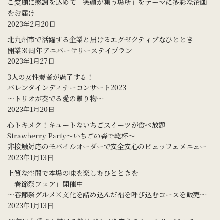
ご愛顧に感謝を込めて「笑顔が集う場所」をテーマに多彩な企画
をお届け
2023年2月20日
北九州市で活躍する企業と届けるエグゼクティブなひととき
開業30周年アニバーサリーステイプラン
2023年1月27日
3人の女性奏者が魅了する！
バレンタインディナーコンサート2023
～トリオが奏でる愛の贈り物～
2023年1月20日
心トキメク！キュートないちごスイーツが食べ放題
Strawberry Party～いちごの森で乾杯～
非接触対応のモバイルオーダーで安全安心のビュッフェメニュー
2023年1月13日
上質な空間で本場の味を楽しむひとときを
「春節祭フェア」開催中
～春節祭グルメ×文化を詰め込んだ福を呼び込むコースを販売～
2023年1月13日