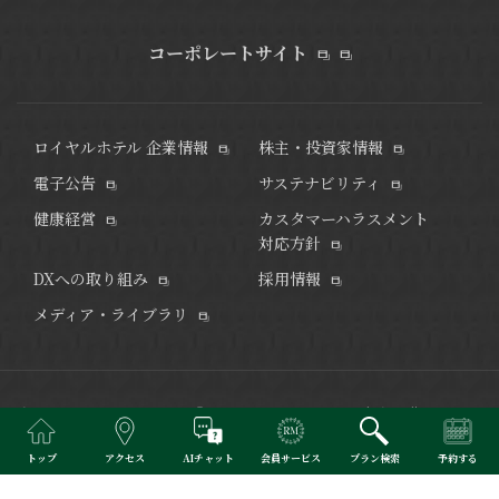
コーポレートサイト
ロイヤルホテル 企業情報
株主・投資家情報
電子公告
サステナビリティ
健康経営
カスタマーハラスメント
対応方針
DXへの取り組み
採用情報
メディア・ライブラリ
街のランドマークホテル「リーガロイヤルホテル小倉」
豊かな経
験とおもてなしの心を大切に非日常のひとときを演出いたしま
トップ
アクセス
AIチャット
会員サービス
プラン検索
予約する
す。