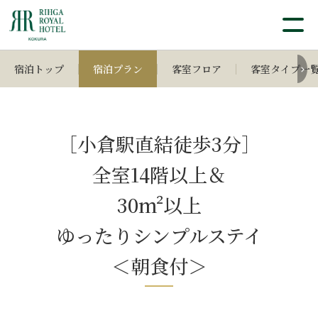
宿泊トップ
宿泊プラン
客室フロア
客室タイプ一
［小倉駅直結徒歩3分］
全室14階以上＆
30m²以上
ゆったりシンプルステイ
＜朝食付＞