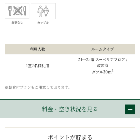
利用人数
ルームタイプ
21～23階 スーペリアフロア /
改装済
1室2名様利用
2
ダブル30m
※朝食付プランもご用意しております。
料金・空き状況を見る
ポイントが貯まる