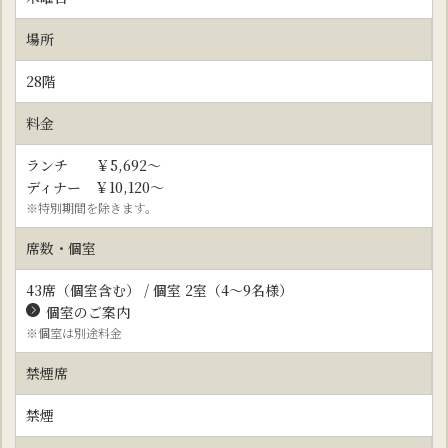
場所
28階
料金
ランチ ￥5
,692
～
ディナー ￥
10,120
～
※特別期間を除きます。
席数・個室
43席（個室含む） / 個室 2室（4～9名様）
個室のご案内
※個室は別途料金
禁煙席
禁煙