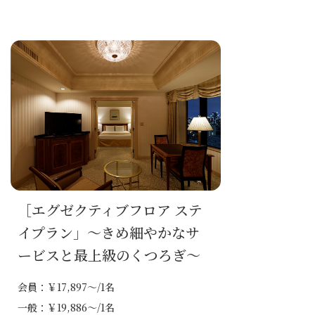
［エグゼクティブフロア ステ
イプラン」～きめ細やかなサ
ービスと最上級のくつろぎ～
会員：￥17,897～/1名
一般：￥19,886～/1名