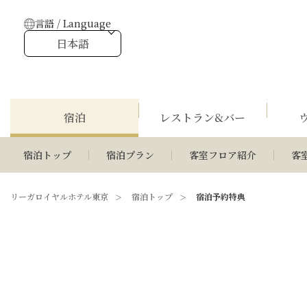
言語 / Language
日本語
宿泊
レストラン&バー
宿泊トップ
宿泊プラン
客室フロア紹介
客
リーガロイヤルホテル東京
宿泊トップ
宿泊予約特典