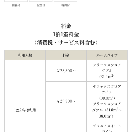
料金
1泊1室料金
（消費税・サービス料含む）
利用人数
料金
ルームタイプ
デラックスフロア
ダブル
￥28,800～
2
（31.2m
）
デラックスフロア
ツイン
2
（38.0m
）
￥29,800～
デラックスフロア
2
1室2名様利用
ダブル（31.8m
～
2
38.0m
）
ジュニアスイート
ツイン