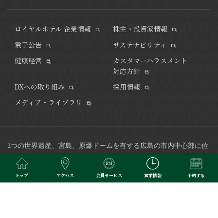
ロイヤルホテル 企業情報
株主・投資家情報
電子公告
サステナビリティ
健康経営
カスタマーハラスメント
対応方針
DXへの取り組み
採用情報
メディア・ライブラリ
2つの世界遺産、宮島、原爆ドームを有する広島の市内中心部に位
置し、平和記念公園や広島城など観光スポットも徒歩圏内、
空港
リムジンバス発着のバスセンターにも隣接した好立地で、ビジネ
トップ
アクセス
会員サービス
営業情報
予約する
スにも最適なホテルです。
※当サイトで掲載されている写真はイメージです。