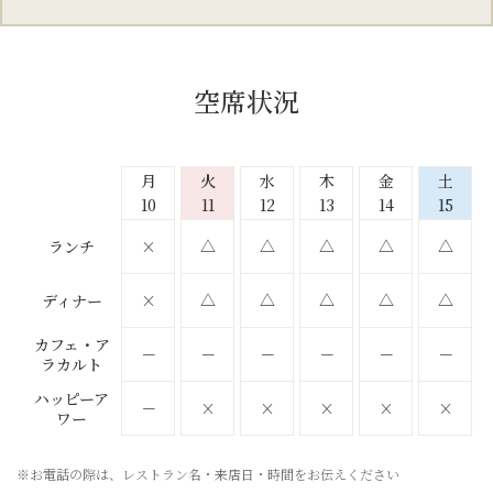
空席状況
月
火
水
木
金
土
10
11
12
13
14
15
△
△
△
△
△
×
ランチ
△
△
△
△
△
×
ディナー
カフェ・ア
－
－
－
－
－
－
ラカルト
ハッピーア
－
×
×
×
×
×
ワー
※お電話の際は、レストラン名・来店日・時間をお伝えください