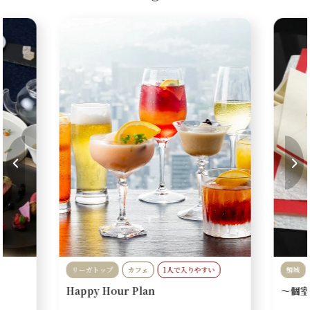
リーガトップ
カフェ
1人で入りやすい
鯉城
Happy Hour Plan
～個室
カップル
絶景
お子様
個室あ