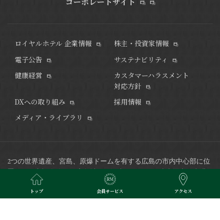
コーポレートサイト
ロイヤルホテル 企業情報
株主・投資家情報
電子公告
サステナビリティ
健康経営
カスタマーハラスメント
対応方針
DXへの取り組み
採用情報
メディア・ライブラリ
2つの世界遺産、宮島、原爆ドームを有する広島の市内中心部に位
置し、平和記念公園や広島城など観光スポットも徒歩圏内、
空港
リムジンバス発着のバスセンターにも隣接した好立地で、ビジネ
トップ
会員サービス
アクセス
スにも最適なホテルです。