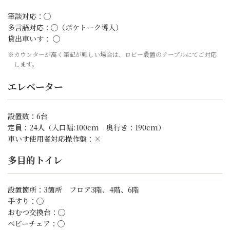
筆談対応：◯
多言語対応：◯（ポケトーク導入）
貸出車いす： ◯
※カウンターが高く筆記が難しい場合は、ロビー設置のテーブルにてご対応
します。
エレベーター
設置数：6台
定員：24人（入口幅:100cm 奥行き：190cm）
車いす使用者対応操作盤：×
多目的トイレ
設置箇所：3箇所 フロア3階、4階、6階
手すり：◯
おむつ交換台：◯
ベビーチェア：◯