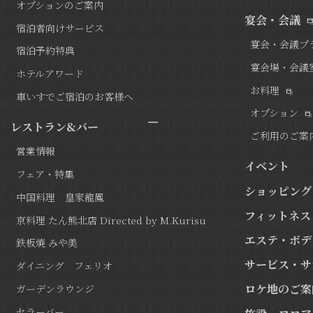
オプションのご案内
宴会・会議
宿泊者向けサービス
宴会・会議プ
宿泊予約特典
宴会場・会議
ホテルアワード
お料理
車いすでご宿泊のお客様へ
オプション
レストラン&バー
ご利用のご案
営業情報
イベント
フェア・特集
ショッピング
中国料理 皇家龍鳳
フィットネス
京料理 たん熊北店 Directed by M.Kurisu
エステ・ボデ
鉄板焼 みや美
サービス・サ
ダイニング フェリオ
ロケ地のご案
ガーデンラウンジ
セラーバー