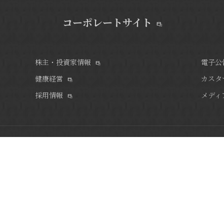
コーポレートサイト
株主・投資家情報
電子公
健康経営
カスタ
採用情報
メディ
伝統の地・早稲田の杜に建ち、1万坪に及ぶ大隈庭園を一望できるゆっ
国際会議にもご利用いただけるレセプションルームや各種レストラン。
ルホテルが培ってきた90余年のプレステージを、東京で実感いただけ
細やかなサービスで、心ゆくまでくつろぎのひとときをお過ごしくださ
※当サイトで掲載されている写真はイメージです。