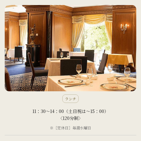
ランチ
11：30～14：00（土日祝は～15：00）
〈120分制〉
※［定休日］毎週水曜日