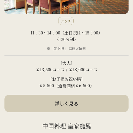
ランチ
11：30～14：00（土日祝は～15：00）
〈120分制〉
※［定休日］毎週火曜日
［大人］
￥13,500コース / ￥18,000コース
［お子様お祝い膳］
￥5,500（通常価格￥6,500）
詳しく見る
中国料理 皇家龍鳳