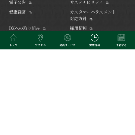
電子公告
サステナビリティ
健康経営
カスタマーハラスメント
対応方針
DXへの取り組み
採用情報
メディア・ライブラリ
トップ
アクセス
会員サービス
営業情報
予約する
緑豊かな文化と伝統の地・早稲田の杜に建ち、1万坪に及ぶ大隈庭
園を一望できるゆったりとした客室。
国際会議にもご利用いただ
けるレセプションルームや各種レストラン。
リーガロイヤルホテ
ルが培ってきた90余年のプレステージを、東京で実感いただける
ホテルです。
きめ細やかなサービスで、心ゆくまでくつろぎのひ
とときをお過ごしください。
※当サイトで掲載されている写真はイメージです。
Copyright © RIHGA ROYAL HOTELS. All Rights Reserved.