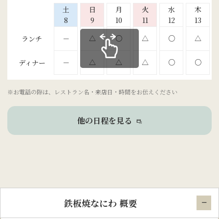
土
日
月
火
水
木
8
9
10
11
12
13
△
○
△
○
△
－
ランチ
△
△
△
○
○
－
ディナー
※お電話の際は、レストラン名・来店日・時間をお伝えください
他の日程を見る
鉄板焼なにわ 概要