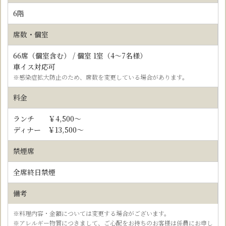
6階
席数・個室
66
席（個室含む） / 個室 1室（4～7名様）
車イス対応可
※感染症拡大防止のため、席数を変更している場合があります。
料金
ランチ ￥4,500～
ディナー ￥13,500～
禁煙席
全席終日禁煙
備考
※料理内容・金額については変更する場合がございます。
※アレルギー物質につきまして、ご心配をお持ちのお客様は係員にお申し