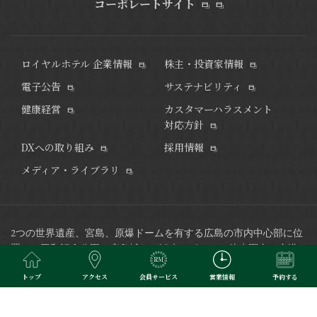
コーポレートサイト
ロイヤルホテル 企業情報
株主・投資家情報
電子公告
サステナビリティ
健康経営
カスタマーハラスメント
対応方針
DXへの取り組み
採用情報
メディア・ライブラリ
2つの世界遺産、宮島、原爆ドームを有する広島の市内中心部に位
置し、平和記念公園や広島城など観光スポットも徒歩圏内、
空港
リムジンバス発着のバスセンターにも隣接した好立地で、ビジネ
トップ
アクセス
会員サービス
営業情報
予約する
スにも最適なホテルです。