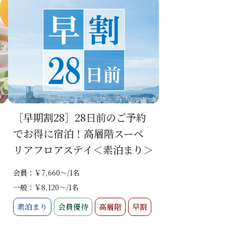
［早期割28］28日前のご予約
でお得に宿泊！高層階スーペ
リアフロアステイ＜素泊まり＞
会員：￥7,660～/1名
一般：￥8,120～/1名
素泊まり
会員優待
高層階
早割