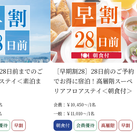
28日前までのご
［早期割28］28日前のご予約
ステイ＜素泊ま
でお得に宿泊！高層階スーペ
リアフロアステイ＜朝食付＞
名
会員：￥10,450～/1名
名
一般：￥11,010～/1名
優待
早割
朝食付
会員優待
高層階
早割