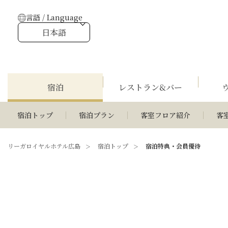
言語 / Language
日本語
宿泊
レストラン&バー
宿泊トップ
宿泊プラン
客室フロア紹介
客
リーガロイヤルホテル広島
宿泊トップ
宿泊特典・会員優待