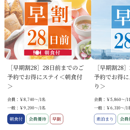
［早期割28］28日前までのご
［早期割28］
予約でお得にステイ＜朝食付
予約でお得に
＞
り＞
会員：￥8,740～/1名
会員：￥5,860～/1
一般：￥9,200～/1名
一般：￥6,310～/1
朝食付
会員優待
早割
素泊まり
会員