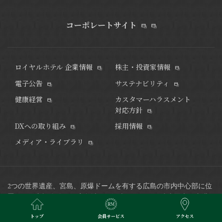
コーポレートサイト
ロイヤルホテル 企業情報
株主・投資家情報
電子公告
サステナビリティ
健康経営
カスタマーハラスメント
対応方針
DXへの取り組み
採用情報
メディア・ライブラリ
2つの世界遺産、宮島、原爆ドームを有する広島の市内中心部に位
置し、平和記念公園や広島城など観光スポットも徒歩圏内、
空港
リムジンバス発着のバスセンターにも隣接した好立地で、ビジネ
トップ
会員サービス
アクセス
スにも最適なホテルです。