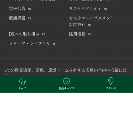
電子公告
サステナビリティ
健康経営
カスタマーハラスメント
対応方針
DXへの取り組み
採用情報
メディア・ライブラリ
2つの世界遺産、宮島、原爆ドームを有する広島の市内中心部に位
置し、平和記念公園や広島城など観光スポットも徒歩圏内、
空港
リムジンバス発着のバスセンターにも隣接した好立地で、ビジネ
トップ
会員サービス
アクセス
スにも最適なホテルです。
※当サイトで掲載されている写真はイメージです。
Copyright © RIHGA ROYAL HOTELS. All Rights Reserved.