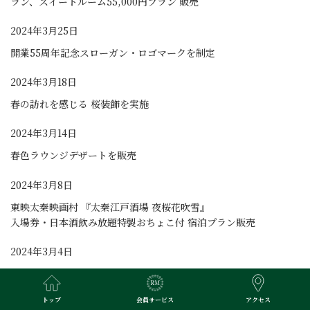
ラン、スイートルーム55,000円プラン 販売
2024年3月25日
開業55周年記念スローガン・ロゴマークを制定
2024年3月18日
春の訪れを感じる 桜装飾を実施
2024年3月14日
春色ラウンジデザートを販売
2024年3月8日
東映太秦映画村 『太秦江戸酒場 夜桜花吹雪』
入場券・日本酒飲み放題特製おちょこ付 宿泊プラン販売
2024年3月4日
フレンチダイニング トップ オブ キョウト 『フレンチシェフが手
がける京都を五感で感じる朝食』 メニューリニューアル
トップ
会員サービス
アクセス