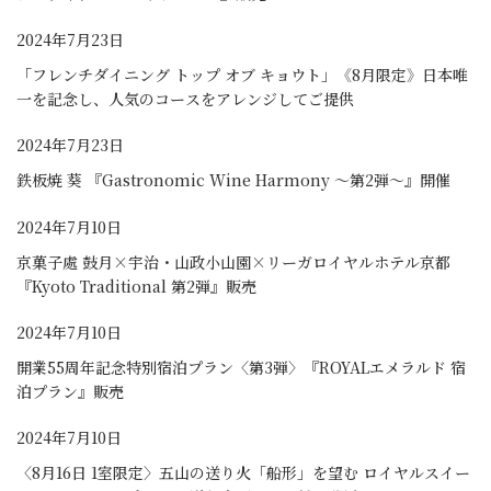
2024年7月23日
「フレンチダイニング トップ オブ キョウト」《8月限定》日本唯
一を記念し、人気のコースをアレンジしてご提供
2024年7月23日
鉄板焼 葵 『Gastronomic Wine Harmony ～第2弾～』開催
2024年7月10日
京菓子處 鼓月×宇治・山政小山園×リーガロイヤルホテル京都
『Kyoto Traditional 第2弾』販売
2024年7月10日
開業55周年記念特別宿泊プラン〈第3弾〉『ROYALエメラルド 宿
泊プラン』販売
2024年7月10日
〈8月16日 1室限定〉五山の送り火「船形」を望む ロイヤルスイー