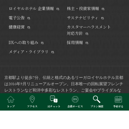
ロイヤルホテル 企業情報
株主・投資家情報
電子公告
サステナビリティ
健康経営
カスタマーハラスメント
対応方針
DXへの取り組み
採用情報
メディア・ライブラリ
京都駅より徒歩7分、伝統と格式のあるリーガロイヤルホテル京都
は2016年9月リニューアルオープン。
日本唯一の回転展望フレンチ
レストランなど和洋中多彩なレストラン、ご宴会やブライダルな
どで、ご利用いただけます。
トップ
アクセス
AIチャット
会員サービス
プラン検索
予約する
※当サイトで掲載されている写真はイメージです。
Copyright © RIHGA ROYAL HOTELS. All Rights Reserved.