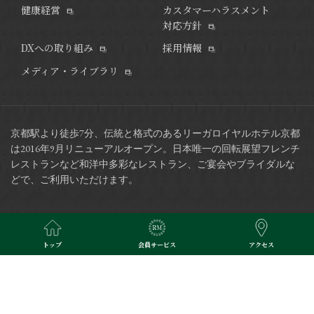
健康経営
カスタマーハラスメント
対応方針
DXへの取り組み
採用情報
メディア・ライブラリ
京都駅より徒歩7分、伝統と格式のあるリーガロイヤルホテル京都
は2016年9月リニューアルオープン。
日本唯一の回転展望フレンチ
レストランなど和洋中多彩なレストラン、ご宴会やブライダルな
どで、ご利用いただけます。
※当サイトで掲載されている写真はイメージです。
トップ
会員サービス
アクセス
Copyright © RIHGA ROYAL HOTELS. All Rights Reserved.