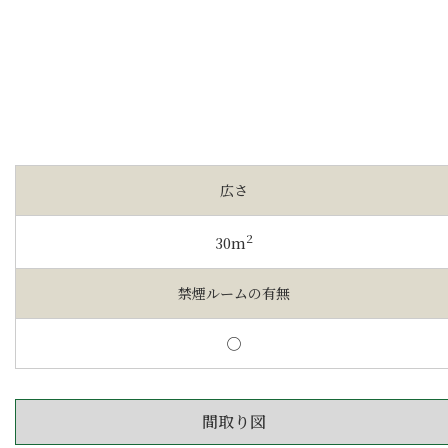
広さ
2
30m
禁煙ルームの有無
◯
間取り図