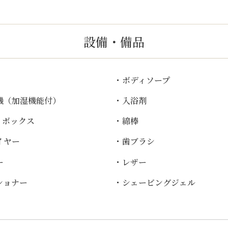
設備・備品
・ボディソープ
機（加湿機能付）
・入浴剤
ィボックス
・綿棒
イヤー
・歯ブラシ
ー
・レザー
ショナー
・シェービングジェル