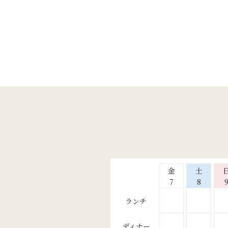
金
土
7
8
ランチ
ディナー