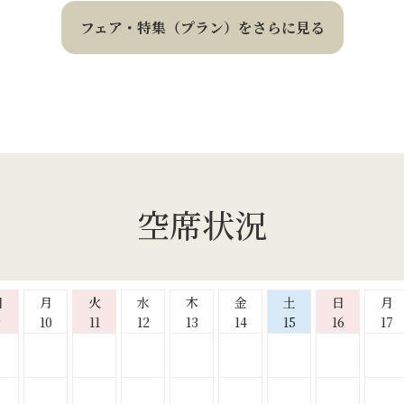
フェア・特集（プラン）をさらに見る
空席状況
日
月
火
水
木
金
土
日
月
9
10
11
12
13
14
15
16
17