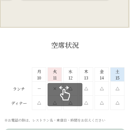
空席状況
月
火
水
木
金
土
10
11
12
13
14
15
△
△
△
△
－
×
ランチ
△
△
△
△
△
△
ディナー
※お電話の際は、レストラン名・来店日・時間をお伝えください