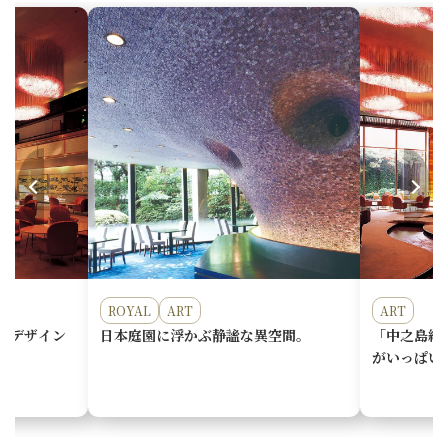
ROYAL
ART
ART
・デザイン
日本庭園に浮かぶ静謐な異空間。
「中之島線
がいっぱい