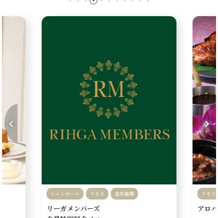
シャンボール
リモネ
皇家龍鳳
リモネ
リーガメンバーズ
アロハ
鉄板焼 なにわ
なかのしま
みおつくし
女子会