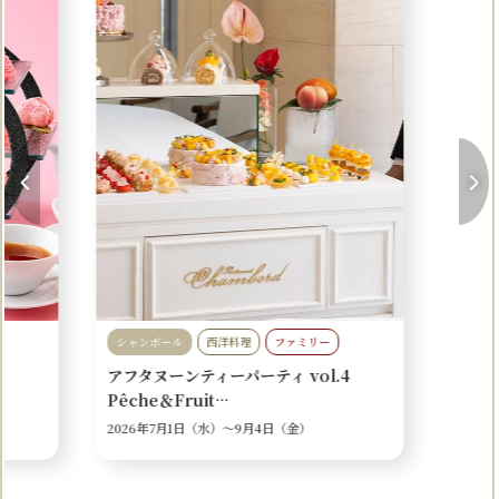
シャンボール
西洋料理
ファミリー
アフタヌーンティーパーティ vol.4
女子会
パーティ
記念日
個室あり
Pêche＆Fruit…
2026年7月1日（水）〜
9月4日（金）