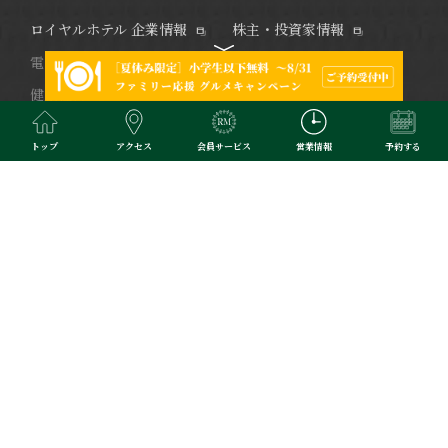
ロイヤルホテル 企業情報
株主・投資家情報
電子公告
サステナビリティ
健康経営
カスタマーハラスメント
対応方針
DXへの取り組み
採用情報
トップ
アクセス
会員サービス
営業情報
予約する
メディア・ライブラリ
水都大阪の中心・中之島にあるリーガロイヤルホテル大阪 ヴィニ
ェット コレクション。
創業より90年、ご宿泊、レストラン＆バー
のご利用、ご婚礼、ご宴席など、多彩なお客様のご要望にお応え
するリーガロイヤルホテルズの旗艦ホテルです。
大阪の迎賓館と
称される上質なおもてなしのひとときを。京阪電車中之島駅直
結。JR大阪駅より無料シャトルバス運行。
※当サイトで掲載されている写真はイメージです。