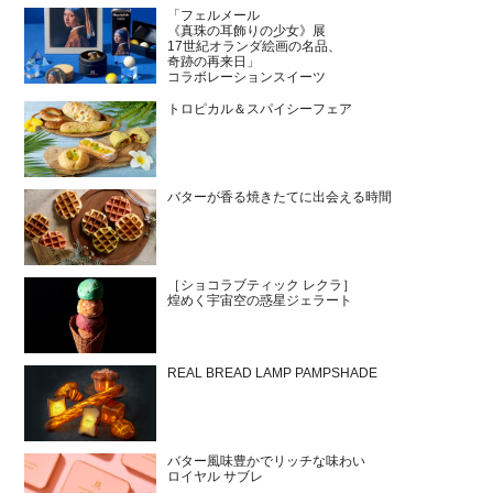
「フェルメール
《真珠の耳飾りの少女》展
17世紀オランダ絵画の名品、
奇跡の再来日」
コラボレーションスイーツ
トロピカル＆スパイシーフェア
バターが香る焼きたてに出会える時間
［ショコラブティック レクラ］
煌めく宇宙空の惑星ジェラート
REAL BREAD LAMP PAMPSHADE
バター風味豊かでリッチな味わい
ロイヤル サブレ