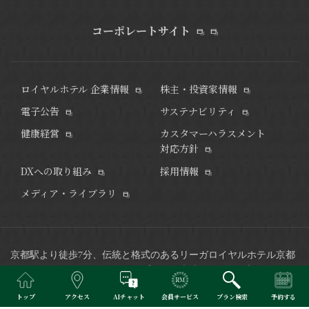
コーポレートサイト
ロイヤルホテル 企業情報
株主・投資家情報
電子公告
サステナビリティ
健康経営
カスタマーハラスメント
対応方針
DXへの取り組み
採用情報
メディア・ライブラリ
京都駅より徒歩7分、伝統と格式のあるリーガロイヤルホテル京都
は2016年9月リニューアルオープン。
日本唯一の回転展望フレンチ
レストランなど和洋中多彩なレストラン、ご宴会やブライダルな
トップ
アクセス
AIチャット
会員サービス
プラン検索
予約する
どで、ご利用いただけます。