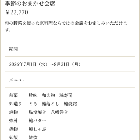
季節のおまかせ会席
￥22,770
旬の野菜を使った京料理ならではの会席をお愉しみいただけま
す。
期間
2026年7月1日（水）～8月31日（月）
メニュー
前
菜
珍味 和え物 粽寿司
御
造
り
とろ 鱧落とし 鱧焼霜
焼
物
鮎塩焼き 八幡巻き
強
肴
鮑バター
鍋
物
鱧しゃぶ
御
飯
雑炊