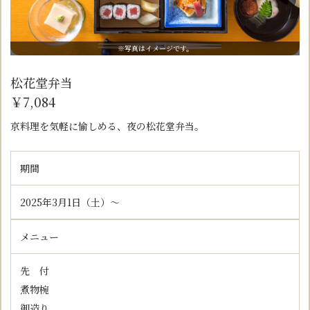
※写真はイメージです。
松花堂弁当
￥7,084
京料理を気軽に愉しめる、夜の松花堂弁当。
期間
2025年3月1日（土）～
メニュー
先 付
煮物椀
御造り