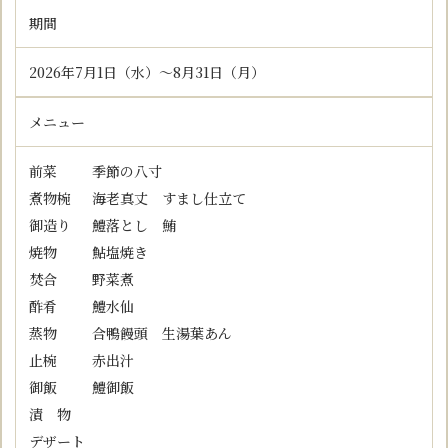
期間
2026年7月1日（水）～8月31日（月）
メニュー
前
菜
季節の八寸
煮
物
椀
海老真丈 すまし仕立て
御
造
り
鱧落とし 鮪
焼
物
鮎塩焼き
焚
合
野菜煮
酢
肴
鱧水仙
蒸
物
合鴨饅頭 生湯葉あん
止
椀
赤出汁
御
飯
鱧御飯
漬
物
デザート