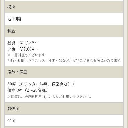
場所
地下1階
料金
昼食 ￥
3,289
～
夕食 ￥7,084～
※一品料理もございます
※特別期間（クリスマス・年末年始など）は料金が異なる場合があります
席数・個室
80席（カウンター14席、個室含む） /
個室 3室（2～20名様）
※
個室は、会席料理￥11,891よりご利用いただけます。
禁煙席
全席