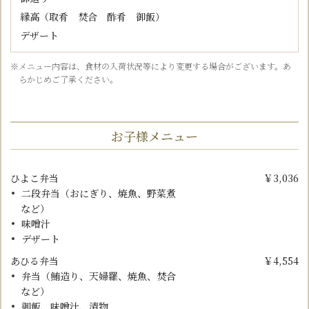
縁高（取肴 焚合 酢肴 御飯）
デザート
※メニュー内容は、食材の入荷状況等により変更する場合がございます。あ
らかじめご了承ください。
お子様メニュー
ひよこ弁当
￥3,036
二段弁当（おにぎり、焼魚、野菜煮
など）
味噌汁
デザート
あひる弁当
￥4,554
弁当（鮪造り、天婦羅、焼魚、焚合
など）
御飯、味噌汁、漬物