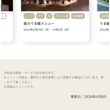
リー
トップ
カザ
葵
グルマン橘
皇家龍鳳
皇家龍
夏のうま確メニュー
うま確
会
西洋料理
鉄板焼
中国料理
フランス料理
ご友人
2026年6月29日（月）〜
9月6日（日）
2026
ビュッフェ
ファミリー
お子様連れ
カップル
ご友人
女子会
記念日・お祝い
個室あり
カウンター席
窓際
※料金は税金・サービス料を含みます。
※メニュー内容は、食材の入荷状況等により変更する場合がございます。予
めご了承ください。
※写真はイメージです。
更新日：2026年6月8日