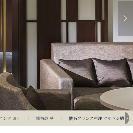
ニング カザ
鉄板焼 葵
懐石フランス料理 グルマン橘