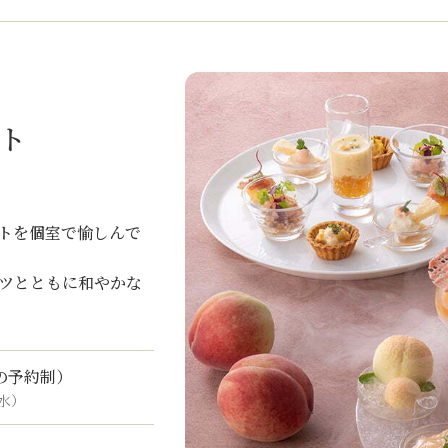
ト
」
トを個室で愉しんで
ツとともに和やかな
での予約制）
水）