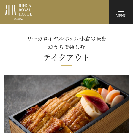
MENU
リーガロイヤルホテル小倉の
テイクアウト
リーガロイヤルホテル小倉の味を
おうちで楽しむ
概要
テイクアウト
皿倉
気軽にホテルの味をおうちで楽しんでいただけるよう、リーガロイヤルホテル自慢の
料理をテイクアウトで販売します。
ご家族へのお土産や、少し贅沢なおうちご飯にもおすすめです。
リーガロイヤルホテル小倉
アクセスマップ
公式ウェブサイト