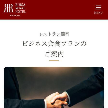
MENU
鉄板焼なにわ
レストラン個室
チャイニーズダイニング リュウ
ビジネス会食プランの
日本料理 鯉城
ご案内
レストラン＆バー フェア・特集
レストラン＆バー
公式Webサイト
信頼を築く、特別なひととき