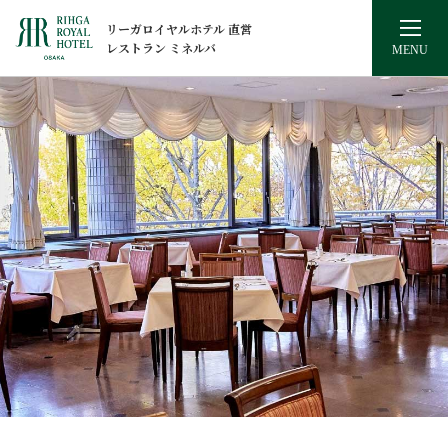
リーガロイヤルホテル 直営
レストラン ミネルバ
MENU
メニュー
パーティプラン
ケータリング
店舗概要
アクセス
リーガロイヤルホテル大阪
ヴィニェット コレクション
公式Webサイト
大阪大学 吹田キャンバス内の銀杏会館2階にあり、