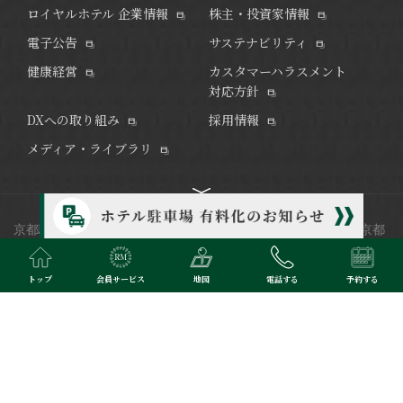
ロイヤルホテル 企業情報
株主・投資家情報
電子公告
サステナビリティ
健康経営
カスタマーハラスメント
対応方針
DXへの取り組み
採用情報
メディア・ライブラリ
京都駅より徒歩7分、伝統と格式のあるリーガロイヤルホテル京都
は2016年9月リニューアルオープン。
日本唯一の回転展望フレンチ
レストランなど和洋中多彩なレストラン、ご宴会やブライダルな
トップ
会員サービス
地図
電話する
予約する
どで、ご利用いただけます。
※当サイトで掲載されている写真はイメージです。
Copyright © RIHGA ROYAL HOTELS. All Rights Reserved.