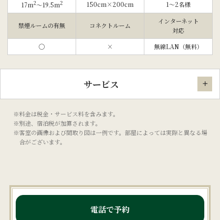
2
2
150cm×200cm
1〜2名様
17m
〜19.5m
インターネット
禁煙ルームの有無
コネクトルーム
対応
◯
×
無線LAN（無料）
サービス
※料金は税金・サービス料を含みます。
※別途、宿泊税が加算されます。
※客室の画像および間取り図は一例です。部屋によっては実際と異なる場
合がございます。
電話で予約