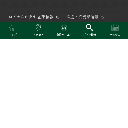
ロイヤルホテル 企業情報
株主・投資家情報
電子公告
サステナビリティ
健康経営
カスタマーハラスメント
トップ
アクセス
会員サービス
プラン検索
予約する
対応方針
DXへの取り組み
採用情報
メディア・ライブラリ
水都大阪の中心・中之島にあるリーガロイヤルホテル大阪 ヴィニ
ェット コレクション。
創業より90年、ご宿泊、レストラン＆バー
のご利用、ご婚礼、ご宴席など、多彩なお客様のご要望にお応え
するリーガロイヤルホテルズの旗艦ホテルです。
大阪の迎賓館と
称される上質なおもてなしのひとときを。京阪電車中之島駅直
結。JR大阪駅より無料シャトルバス運行。