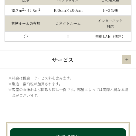
2
2
100cm×200cm
1〜2名様
18.2m
〜19.5m
インターネット
禁煙ルームの有無
コネクトルーム
対応
◯
×
無線LAN（無料）
サービス
※料金は税金・サービス料を含みます。
※別途、宿泊税が加算されます。
※客室の画像および間取り図は一例です。部屋によっては実際と異なる場
合がございます。