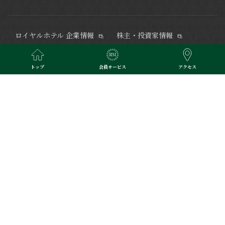
ロイヤルホテル 企業情報
株主・投資家情報
電子公告
サステナビリティ
健康経営
カスタマーハラスメント
トップ
会員サービス
アクセス
対応方針
DXへの取り組み
採用情報
メディア・ライブラリ
水都大阪の中心・中之島にあるリーガロイヤルホテル大阪 ヴィニ
ェット コレクション。
創業より90年、ご宿泊、レストラン＆バー
のご利用、ご婚礼、ご宴席など、多彩なお客様のご要望にお応え
するリーガロイヤルホテルズの旗艦ホテルです。
大阪の迎賓館と
称される上質なおもてなしのひとときを。京阪電車中之島駅直
結。JR大阪駅より無料シャトルバス運行。