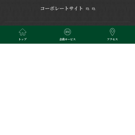
コーポレートサイト
ロイヤルホテル 企業情報
株主・投資家情報
トップ
会員サービス
アクセス
電子公告
サステナビリティ
健康経営
カスタマーハラスメント
対応方針
DXへの取り組み
採用情報
メディア・ライブラリ
水都大阪の中心・中之島にあるリーガロイヤルホテル大阪 ヴィニ
ェット コレクション。
創業より90年、ご宿泊、レストラン＆バー
のご利用、ご婚礼、ご宴席など、多彩なお客様のご要望にお応え
するリーガロイヤルホテルズの旗艦ホテルです。
大阪の迎賓館と
称される上質なおもてなしのひとときを。京阪電車中之島駅直