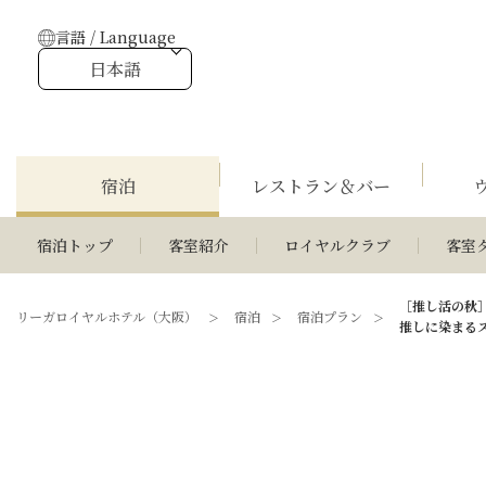
言語 / Language
日本語
宿泊
レストラン＆バー
宿泊トップ
客室紹介
ロイヤルクラブ
客室
［推し活の秋
リーガロイヤルホテル（大阪）
宿泊
宿泊プラン
推しに染まる