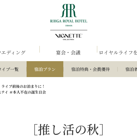
ウエディング
宴会・会議
ロイヤルライフ
タイプ一覧
宿泊プラン
宿泊特典・会員優待
宿泊
］ライブ前後のお泊まりに！
ステイ ＃本人不在の誕生日会
［推し活の秋］