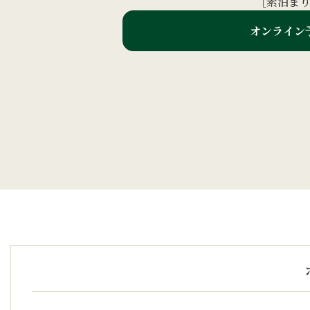
［素泊ま
オンライン