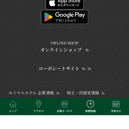
ONLINE SHOP
オンラインショップ
コーポレートサイト
ロイヤルホテル 企業情報
株主・投資家情報
電子公告
サステナビリティ
健康経営
カスタマーハラスメント
トップ
アクセス
会員サービス
営業情報
予約する
対応方針
DXへの取り組み
採用情報