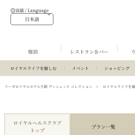
言語 / Language
日本語
宿泊
レストラン＆バー
ロイヤルライフを愉しむ
イベント
ショッピング
リーガロイヤルホテル大阪
ヴィニェット コレクション
ロイヤルライフを
ロイヤルヘルス
クラブ
プラン一覧
トップ