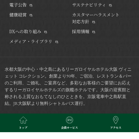
電子公告
サステナビリティ
健康経営
カスタマーハラスメント
対応方針
DXへの取り組み
採用情報
メディア・ライブラリ
水都大阪の中心・中之島にあるリーガロイヤルホテル大阪 ヴィニ
ェット コレクション。
創業より90年、ご宿泊、レストラン＆バー
のご利用、ご婚礼、ご宴席など、多彩なお客様のご要望にお応え
するリーガロイヤルホテルズの旗艦ホテルです。
大阪の迎賓館と
称される上質なおもてなしのひとときを。京阪電車中之島駅直
結。JR大阪駅より無料シャトルバス運行。
※当サイトで掲載されている写真はイメージです。
トップ
会員サービス
アクセス
Copyright © RIHGA ROYAL HOTELS. All Rights Reserved.