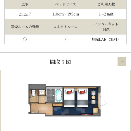
広さ
ベッドサイズ
ご利用人数
2
110cm×195cm
1〜2名様
21.2m
インターネット
禁煙ルームの有無
コネクトルーム
対応
◯
×
無線LAN（無料）
間取り図