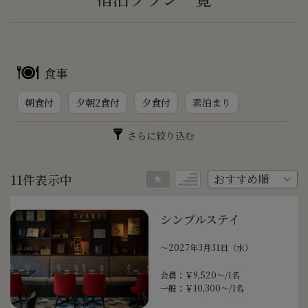
食事
朝食付
夕朝2食付
夕食付
素泊まり
さらに絞り込む
11件表示中
シンプルステイ
〜2027年3月31日（水）
会員：￥9,520～/1名
一般：￥10,300～/1名