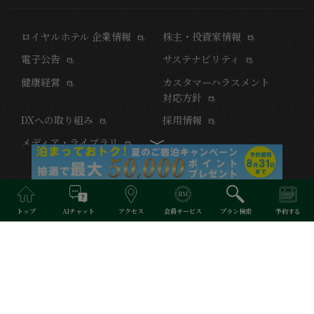
ロイヤルホテル 企業情報
株主・投資家情報
電子公告
サステナビリティ
健康経営
カスタマーハラスメント
対応方針
DXへの取り組み
採用情報
メディア・ライブラリ
また訪れたくなる、 京の奥深さに触れるホテル。
トップ
AIチャット
アクセス
会員サービス
プラン検索
予約する
京都駅八条東口から徒歩約3分、リーガグラン京都はリーガロイヤ
ルホテルグループの新コンセプトホテルです。
※当サイトで掲載されている写真はイメージです。
Copyright © RIHGA ROYAL HOTELS. All Rights Reserved.