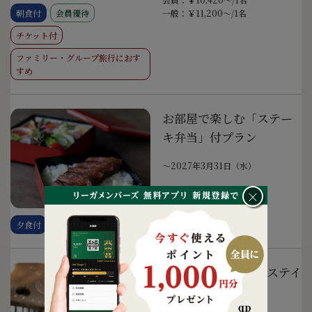
朝食付
会員優待
一般：￥11,200～/1名
チケット付
ファミリー・グループ旅行におす
すめ
お部屋で楽しむ「ステー
キ弁当」付プラン
〜2027年3月31日（水）
会員：￥10,900～/1名
×
一般：￥10,900～/1名
夕食付
会員優待
2泊以上でお得 連泊ステイ
〜2027年3月31日（水）