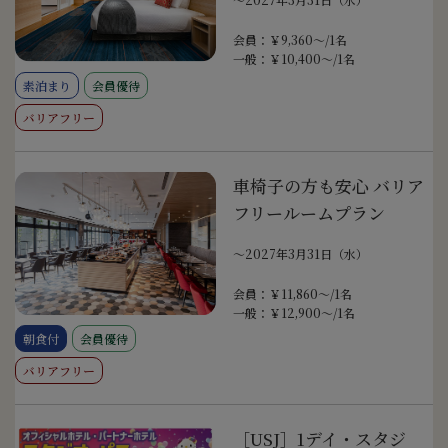
会員：￥9,360～/1名
一般：￥10,400～/1名
素泊まり
会員優待
バリアフリー
車椅子の方も安心 バリア
フリールームプラン
〜2027年3月31日（水）
会員：￥11,860～/1名
一般：￥12,900～/1名
朝食付
会員優待
バリアフリー
［USJ］1デイ・スタジ