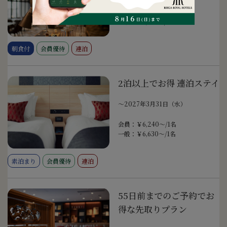
会員：￥8,740～/1名
一般：￥9,130～/1名
朝食付
会員優待
連泊
2泊以上でお得 連泊ステイ
〜2027年3月31日（水）
会員：￥6,240～/1名
一般：￥6,630～/1名
素泊まり
会員優待
連泊
55日前までのご予約でお
得な先取りプラン