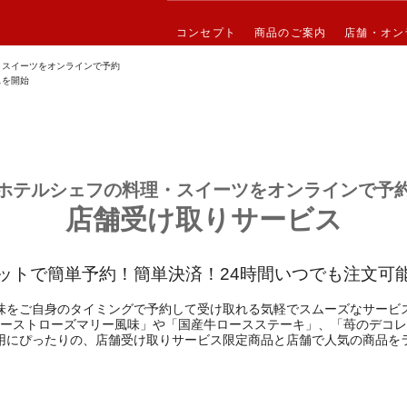
コンセプト
コンセプト
商品のご案内
商品のご案内
店舗・オン
店舗・オン
・スイーツをオンラインで予約
スを開始
ホテルシェフの料理・スイーツを
オンラインで予
店舗受け取りサービス
ットで簡単予約！簡単決済！
24時間いつでも注文可
味をご自身のタイミングで予約して受け取れる気軽でスムーズなサービ
ーストローズマリー風味」や「国産牛ロースステーキ」、「苺のデコレ
用にぴったりの、店舗受け取りサービス限定商品と店舗で人気の商品を