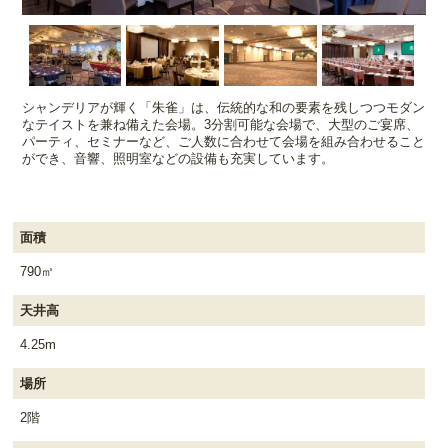
シャンデリアが輝く「朱雀」は、伝統的な和の要素を残しつつモダン
なテイストを兼ね備えた会場。3分割可能な会場で、大型のご宴席、
パーティ、セミナーなど、ご人数に合わせて会場を組み合わせること
ができ、音響、照明室などの設備も充実しています。
面積
790㎡
天井高
4.25m
場所
2階