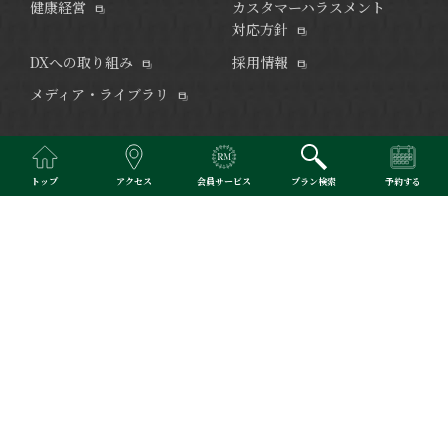
健康経営
カスタマーハラスメント
対応方針
DXへの取り組み
採用情報
メディア・ライブラリ
JR「博多」駅徒歩圏、福岡の賑わいを愉しむ宿泊主体型
トップ
アクセス
会員サービス
プラン検索
予約する
「BOUNCEE」。
BARを主役に、夜はムードある一杯とサウナ、朝は“モーニング・
ミクソロジー”で心地よく整えるライフスタイルホテルです。
※当サイトで掲載されている写真はイメージです。
Copyright © RIHGA ROYAL HOTELS. All Rights Reserved.