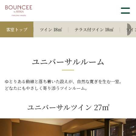
客室トップ
ツイン 18㎡
テラス付ツイン 18㎡
ツイン
ユニバーサルルーム
ゆとりある動線と落ち着いた設えが、自然な寛ぎを生む一室。
どなたにもやさしく寄り添うツインルーム。
ユニバーサルツイン 27㎡