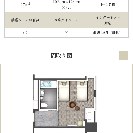
102cm×196cm
2
1〜2名様
27m
×2台
インターネット
禁煙ルームの有無
コネクトルーム
対応
◯
×
無線LAN（無料）
間取り図