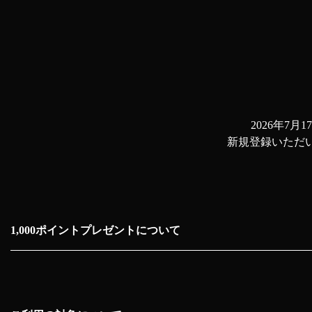
2026年7
新規登録いただい
1,000ポイントプレゼントについて
ポイントはアプリでの登録完了後すぐにプレゼントされま
ポイントの有効期限は、付与月を含めた3ヶ月後の月末と
ポイントはご本人以外の第三者への譲渡はできません。