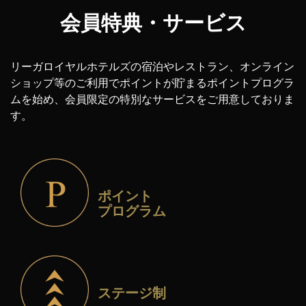
合がございます。
レストラン・バー利用時の装花代金、音響代金等のご飲
会員特典・サービス
当キャンペーン参加にかかる費用（通信費等含む）は、
食代金及び席料・個室料以外の代金
お客様のご負担となりますので、あらかじめご了承くだ
付帯施設利用代金
本キャンペーンにおけるシステムの保守を定期的あるい
さい。
連携サービス（当社が提供するリーガロイヤルホテル
リーガロイヤルホテルズの宿泊やレストラン、オンライン
は緊急に行う場合。
スマートフォン（高機能携帯電話）の設定などについて
オンラインショッピングサイトにおける会員制度とRM
ショップ等のご利用でポイントが貯まるポイントプログラ
利用者間または利用者と第三者の間におけるトラブル等
は、携帯電話各社または製造元のメーカー、サービス提
会員制度の連携サービスをいう）の利用登録をすること
ムを始め、
が生じた場合。
会員限定の特別なサービスをご用意しておりま
供者にお問い合わせください。
なく、リーガロイヤルホテル オンラインショッピング
す。
自然災害、大規模障害などの発生など不可抗力、火災、
を利用した場合
停電、通信環境の悪化、第三者による本キャンペーンの
宴会・結婚式・結婚披露宴の利用代金
サービスの妨害、情報改変などによりサービスが中断も
イベントチケット、リーガギフトチェックの購入代金
しくは遅延し、何らかの欠陥が生じた場合。
ヘルスクラブ等対象施設の会員組織の年会費、受講料、
当社の故意または重過失なくして本キャンペーンが提供
マッサージ代金、ランドリー代金
ポイント
する情報が誤送信されるか、もしくは欠陥があった場
プログラム
ポイント交換で支払われた代金
合。
その他対象施設が対象外と定めた場合
本キャンペーンの応募により応募者に生じた一切のトラ
ブル・損害（直接・間接を問いません）が発生した場
合。
ステージ制