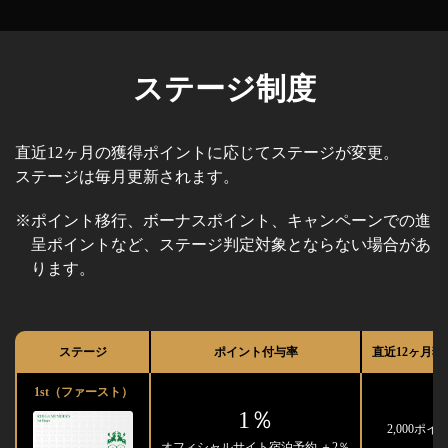
ステージ制度
直近12ヶ月の獲得ポイントに応じてステージが変更。
ステージは毎月更新されます。
※ポイント移行、ボーナスポイント、キャンペーンでの進
呈ポイントなど、ステージ判定対象とならない場合があ
ります。
ステージ
ポイント付与率
直近12ヶ月
1st（ファースト）
1％
2,000ポイ
オフィシャルサイト宿泊予約 ＋2％