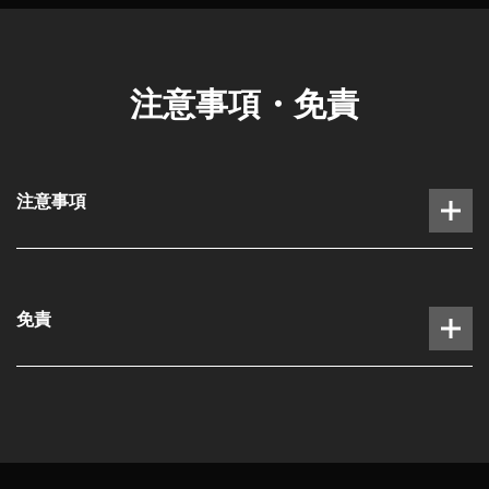
注意事項・免責
※お支払い時に、リーガメンバーズ会員証画面をスタッフ
にご提示ください。
注意事項
現金、クレジットカード、デビットカード、電子マネ
ー、リーガギフトチェック以外でのお支払い
当社は、本キャンペーンの一部または全てを事前に通知
提携カードの年会費
することなく変更・中断・中止・終了することができま
免責
旅行代理店、予約サイト等（当社ホームページ・アプリ
す。なお、これにより生じた損害については、一切責任
は除く）を経由して予約した場合
を負いません。
ご宿泊クーポン券（旅館券等を含む）のご利用
同一の方が複数回エントリーされていると判断した場合
ご宿泊時にご利用の駐車場代金、ミニバー代金、電話代
や、当社が不正と判断した場合は、特典進呈の対象外と
金、マッサージ代金、ランドリー代金、FAX送付代金、
なります。
エグゼクティブフロア ラウンジのビジター代金、ラウ
メンテナンス等でキャンペーンにご参加いただけない場
ンジ個室料