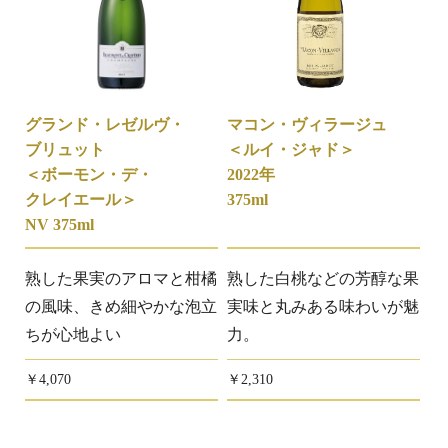
グランド・レゼルヴ・
マコン・ヴィラージュ
ブリュット
＜ルイ・ジャド＞
＜ボーモン・デ・
2022年
クレイエール＞
375ml
NV 375ml
熟した果実のアロマと柑橘
熟した白桃などの芳醇な果
の風味、きめ細やかな泡立
実味と丸みある味わいが魅
ちが心地よい
力。
￥4,070
￥2,310