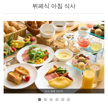
뷔페식 아침 식사
조식 뷔페 이미지