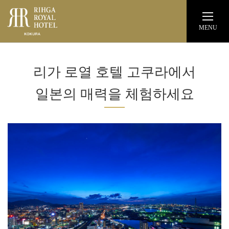
MENU
14~23층 슈페리어층
리가 로열 호텔 고쿠라에서
뷔페식 아침 식사
일본의 매력을 체험하세요
사우나 & 스파
관광
루트
위치
공식 웹사이트
리가 로얄 호텔 고쿠라