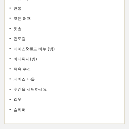
면봉
코튼 퍼프
칫솔
면도칼
페이스&핸드 비누 (병)
바디워시(병)
목욕 수건
페이스 타올
수건을 세탁하세요
겉옷
슬리퍼