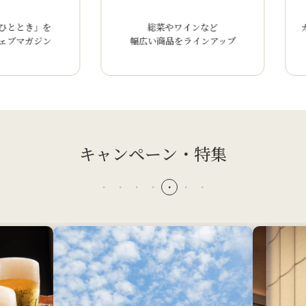
P
総菜やワインなど
カスタマーハ
幅広い商品をラインアップ
キャンペーン・特集