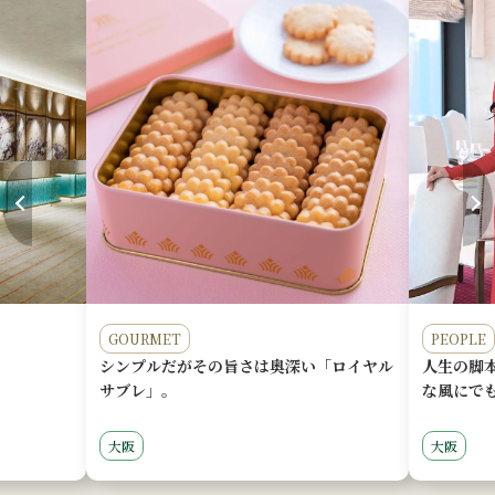
PEOPLE
TRAVEL
「ロイヤル
人生の脚本家はあなただけ、いつでもどん
『源氏物
な風にでも書き換えられるんです。
ねる
大阪
京都
グ