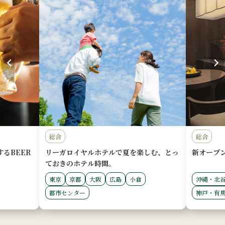
総合
総合
リ
しむ、
とっ
新オープンホテル特集
東京ホテ
ホテル東
た
沖縄・北谷
大阪・なんば
福岡・博多
神戸・有馬
広島・平和大通り
芝パーク